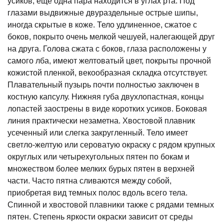
усиков, еще одна пара находится в углах рта. Под
глазами выдвижные двураздельные острые шипы,
иногда скрытые в коже. Тело удлиненное, сжатое с
боков, покрыто очень мелкой чешуей, налегающей друг
на друга. Голова сжата с боков, глаза расположены у
самого лба, имеют желтоватый цвет, покрыты прочной
кожистой пленкой, векообразная складка отсутствует.
Плавательный пузырь почти полностью заключен в
костную капсулу. Нижняя губа двухлопастная, концы
лопастей заострены в виде коротких усиков. Боковая
линия практически незаметна. Хвостовой плавник
усеченный или слегка закругленный. Тело имеет
светло-желтую или сероватую окраску с рядом крупных
округлых или четырехугольных пятен по бокам и
множеством более мелких бурых пятен в верхней
части. Часто пятна сливаются между собой,
приобретая вид темных полос вдоль всего тела.
Спинной и хвостовой плавники также с рядами темных
пятен. Степень яркости окраски зависит от среды