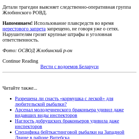
Детали трагедии выясняет следственно-оперативная группа
Жлобинского РОВД.
Напоминаем!
Использование плавсредств во время
нерестового запрета
запрещено, не говоря уже о сетях.
Нарушителям грозят крупные штрафы и уголовная
ответственность.
Фото: ОСВОД Жлобинский р-он
Continue Reading
Вести с водоемов Беларуси
Читайте также...
Разрешена ли снасть «кормушка с леской» для
любительской рыбалки?
Арсенал молодечненского браконьера удивил даже
видавших виды инспекторов
Наглость добрушских браконьеров удивила даже
инспекторов
Специфика бейткастинговой рыбалки на Западной
Двине в районе Витебска