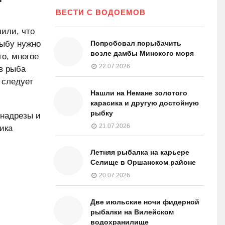
ВЕСТИ С ВОДОЕМОВ
или, что
рыбу нужно
Попробовал порыбачить
возле дамбы Минского моря
го, многое
22.07.2026
ов рыба
 следует
Нашли на Немане золотого
карасика и другую достойную
рыбку
 надрезы и
21.07.2026
ика
Летняя рыбалка на карьере
Селище в Оршанском районе
20.07.2026
Две июльские ночи фидерной
рыбалки на Вилейском
водохранилище