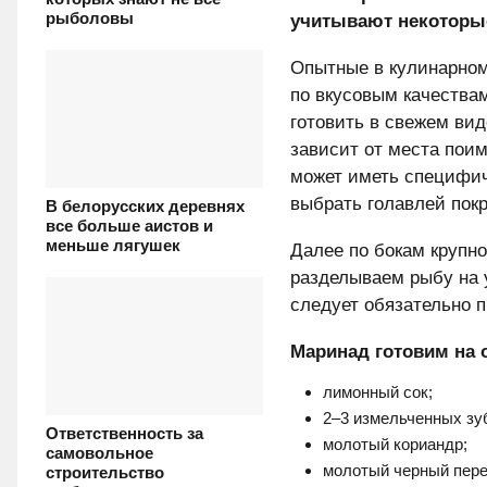
рыболовы
учитывают некоторые
Опытные в кулинарном
по вкусовым качествам
готовить в свежем вид
зависит от места поим
может иметь специфич
выбрать голавлей покру
В белорусских деревнях
все больше аистов и
меньше лягушек
Далее по бокам крупн
разделываем рыбу на у
следует обязательно 
Маринад готовим на о
лимонный сок;
2–3 измельченных зу
Ответственность за
молотый кориандр;
самовольное
молотый черный пере
строительство