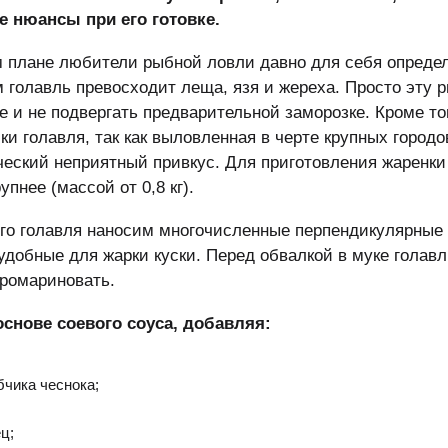
 нюансы при его готовке.
 плане любители рыбной ловли давно для себя определ
 голавль превосходит леща, язя и жереха. Просто эту 
е и не подвергать предварительной заморозке. Кроме то
ки голавля, так как выловленная в черте крупных город
еский неприятный привкус. Для приготовления жаренки
пнее (массой от 0,8 кг).
ого голавля наносим многочисленные перпендикулярные
добные для жарки куски. Перед обвалкой в муке голавл
промариновать.
снове соевого соуса, добавляя:
бчика чеснока;
ц;