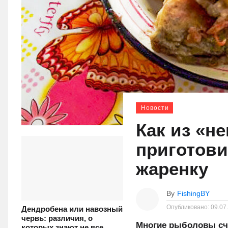
Новости
Как из «н
приготов
жаренку
By
FishingBY
Опубликовано:
09.07
Дендробена или навозный
червь: различия, о
Многие рыболовы счи
которых знают не все