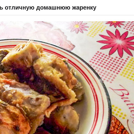
ить отличную домашнюю жаренку
СПРАВОЧНИК
ВОПРОС & ОТВЕТ
ОТЧЕТЫ
ВХОД