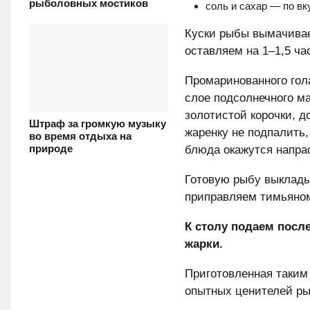
рыболовных мостиков
соль и сахар — по вк
Куски рыбы вымачивае
оставляем на 1–1,5 ча
Промаринованного гол
слое подсолнечного м
золотистой корочки, д
Штраф за громкую музыку
жаренку не подпалить,
во время отдыха на
природе
блюда окажутся напра
Готовую рыбу выклады
приправляем тимьяном
К столу подаем после
жарки.
Приготовленная таким
опытных ценителей ры