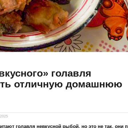
евкусного» голавля
ить отличную домашнюю
.2025
тают голавля невкусной рыбой, но это не так, они п