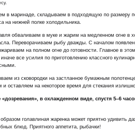
усу.
м в маринаде, складываем в подходящую по размеру п
са на нижней полке холодильника.
авля обваливаем в муке и жарим на медленном огне в 
асла. Переворачиваем рыбу дважды. С началом появле
ожариваем на полном огне до готовности. Главное в это
 иначе все усилия по приготовлению классного кулинар
сными.
ваем из сковородки на застланное бумажным полотенц
 и оставляем на некоторое время для стекания излишк
 «дозревания», в охлажденном виде, спустя 5–6 часо
 образом голавлиная жаренка может приятно удивить да
бных блюд. Приятного аппетита, рыбачки!