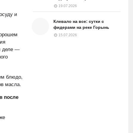
19.07.2026
осуду и
Клевало на все: сутки с
фидерами на реке Горынь
хорошем
15.07.2026
ния
м деле —
ного
ем блюдо,
ов масла.
в после
же