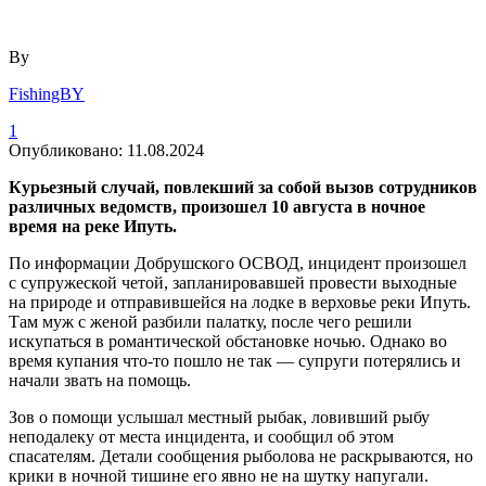
By
FishingBY
1
Опубликовано:
11.08.2024
Курьезный случай, повлекший за собой вызов сотрудников
различных ведомств, произошел 10 августа в ночное
время на реке Ипуть.
По информации Добрушского ОСВОД, инцидент произошел
с супружеской четой, запланировавшей провести выходные
на природе и отправившейся на лодке в верховье реки Ипуть.
Там муж с женой разбили палатку, после чего решили
искупаться в романтической обстановке ночью. Однако во
время купания что-то пошло не так — супруги потерялись и
начали звать на помощь.
Зов о помощи услышал местный рыбак, ловивший рыбу
неподалеку от места инцидента, и сообщил об этом
спасателям. Детали сообщения рыболова не раскрываются, но
крики в ночной тишине его явно не на шутку напугали.