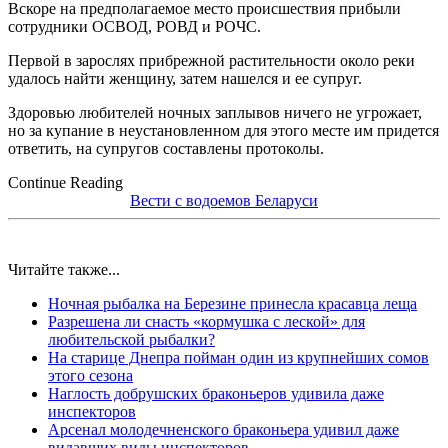
Вскоре на предполагаемое место происшествия прибыли
сотрудники ОСВОД, РОВД и РОЧС.
Первой в зарослях прибрежной растительности около реки
удалось найти женщину, затем нашелся и ее супруг.
Здоровью любителей ночных заплывов ничего не угрожает,
но за купание в неустановленном для этого месте им придется
ответить, на супругов составлены протоколы.
Continue Reading
Вести с водоемов Беларуси
Читайте также...
Ночная рыбалка на Березине принесла красавца леща
Разрешена ли снасть «кормушка с леской» для
любительской рыбалки?
На старице Днепра пойман один из крупнейших сомов
этого сезона
Наглость добрушских браконьеров удивила даже
инспекторов
Арсенал молодечненского браконьера удивил даже
видавших виды инспекторов