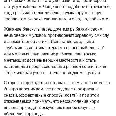
оптический обман — это уже, извините, противоречит
статусу «рыболов». Чаще всего подобное встречается,
когда речь идет о ловле леща, судака, крупных щук
троллингом, жереха спиннингом, и о подводной охоте.
Желание блеснуть перед другими рыбаками своим
неимоверным уловом противоречит здравому смыслу
и элементарной логике. Испытание «медными
трубами» выдерживают далеко не все рыболовы. А
для молодых начинающих рыбаков, еще только
мечтающих достичь вершин мастерства и стать
настоящими профессионалами рыбной ловли, такая
теоретическая учеба — нелепая медвежья услуга.
С горечью приходится сознавать, что мы поразительно
быстро перенимаем все передовое (прекрасные
снасти, эффективные способы ловли) и при этом
отказываемся понимать, что несоблюдение норм
вылова приводит к оскудению водной фауны, к
обеднению природы.