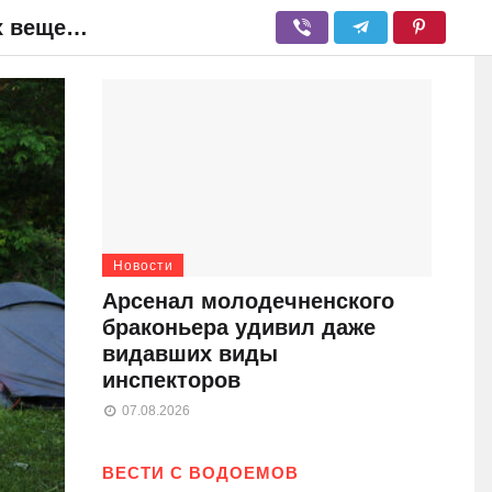
Имеют ли право работники Госинспекции проводить досмотр автомобилей и личных вещей граждан?
Новости
Арсенал молодечненского
браконьера удивил даже
видавших виды
инспекторов
07.08.2026
ВЕСТИ С ВОДОЕМОВ