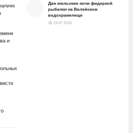
Две июльские ночи фидерной
еалиях
рыбалки на Вилейском
ы
водохранилище
19.07.2026
ремени
ва и
рольных
овести
го