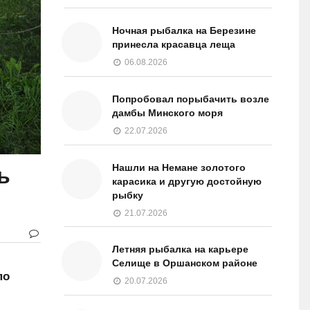
Ночная рыбалка на Березине
принесла красавца леща
06.08.2026
Попробовал порыбачить возле
дамбы Минского моря
22.07.2026
Нашли на Немане золотого
ь
карасика и другую достойную
рыбку
21.07.2026
Летняя рыбалка на карьере
Селище в Оршанском районе
по
20.07.2026