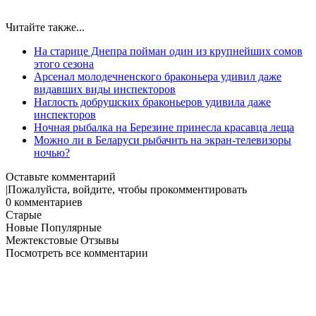
Читайте также...
На старице Днепра пойман один из крупнейших сомов
этого сезона
Арсенал молодечненского браконьера удивил даже
видавших виды инспекторов
Наглость добрушских браконьеров удивила даже
инспекторов
Ночная рыбалка на Березине принесла красавца леща
Можно ли в Беларуси рыбачить на экран-телевизоры
ночью?
Оставьте комментарий
Пожалуйста, войдите, чтобы прокомментировать
0
комментариев
Старые
Новые
Популярные
Межтекстовые Отзывы
Посмотреть все комментарии