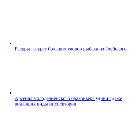
Раскрыт секрет больших уловов рыбака из Глубокого
Арсенал молодечненского браконьера удивил даже
видавших виды инспекторов