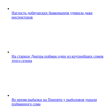
Наглость добрушских браконьеров удивила даже
инспекторов
На старице Днепра пойман один из крупнейших сомов
этого сезона
Во время рыбалки на Припяти у рыболовов украли
пойманного сома