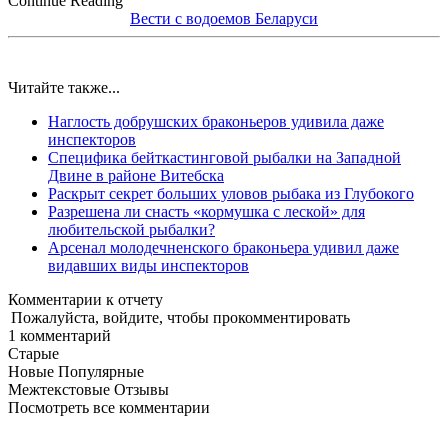
Continue Reading
Вести с водоемов Беларуси
Читайте также...
Наглость добрушских браконьеров удивила даже
инспекторов
Специфика бейткастинговой рыбалки на Западной
Двине в районе Витебска
Раскрыт секрет больших уловов рыбака из Глубокого
Разрешена ли снасть «кормушка с леской» для
любительской рыбалки?
Арсенал молодечненского браконьера удивил даже
видавших виды инспекторов
Комментарии к отчету
Пожалуйста, войдите, чтобы прокомментировать
1
комментарий
Старые
Новые
Популярные
Межтекстовые Отзывы
Посмотреть все комментарии