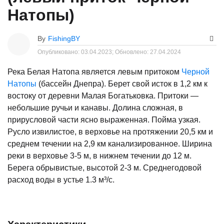
Натопы)
By
FishingBY
Опубликовано:
03.04.2023;
Обновлено:
27.04.2024
Река Белая Натопа является левым притоком
Черной
Натопы
(бассейн Днепра). Берет свой исток в 1,2 км к
востоку от деревни Малая Богатьковка. Притоки —
небольшие ручьи и канавы. Долина сложная, в
прирусловой части ясно выраженная. Пойма узкая.
Русло извилистое, в верховье на протяжении 20,5 км и
среднем течении на 2,9 км канализированное. Ширина
реки в верховье 3-5 м, в нижнем течении до 12 м.
Берега обрывистые, высотой 2-3 м. Среднегодовой
расход воды в устье 1.3 м³/с.