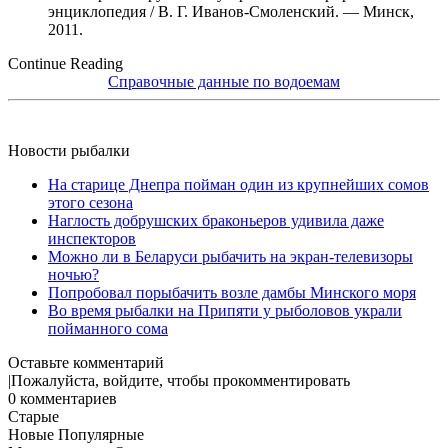
энциклопедия / В. Г. Иванов-Смоленский. — Минск,
2011.
Continue Reading
Справочные данные по водоемам
Новости рыбалки
На старице Днепра пойман один из крупнейших сомов
этого сезона
Наглость добрушских браконьеров удивила даже
инспекторов
Можно ли в Беларуси рыбачить на экран-телевизоры
ночью?
Попробовал порыбачить возле дамбы Минского моря
Во время рыбалки на Припяти у рыболовов украли
пойманного сома
Оставьте комментарий
|
Пожалуйста, войдите, чтобы прокомментировать
0
комментариев
Старые
Новые
Популярные