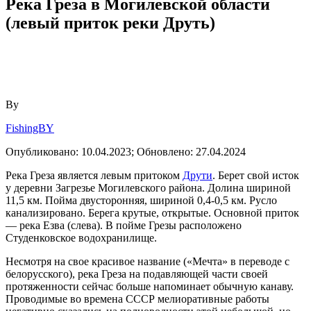
Река Греза в Могилевской области
(левый приток реки Друть)
By
FishingBY
Опубликовано:
10.04.2023;
Обновлено:
27.04.2024
Река Греза является левым притоком
Друти
. Берет свой исток
у деревни Загрезье Могилевского района. Долина шириной
11,5 км. Пойма двусторонняя, шириной 0,4-0,5 км. Русло
канализировано. Берега крутые, открытые. Основной приток
— река Езва (слева). В пойме Грезы расположено
Студенковское водохранилище.
Несмотря на свое красивое название («Мечта» в переводе с
белорусского), река Греза на подавляющей части своей
протяженности сейчас больше напоминает обычную канаву.
Проводимые во времена СССР мелиоративные работы