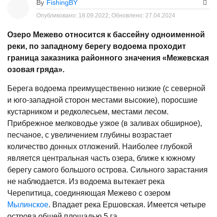
By
FishingBY
Опубликовано:
18.09.2022;
Обновлено:
27.04.2024
Озеро Межево относится к бассейну одноименной
реки, по западному берегу водоема проходит
граница заказника районного значения «Межевская
озовая гряда».
Берега водоема преимущественно низкие (с северной
и юго-западной сторон местами высокие), поросшие
кустарником и редколесьем, местами лесом.
Прибрежное мелководье узкое (в заливах обширное),
песчаное, с увеличением глубины возрастает
количество донных отложений. Наиболее глубокой
является центральная часть озера, ближе к южному
берегу самого большого острова. Сильного зарастания
не наблюдается. Из водоема вытекает река
Черепитица, соединяющая Межево с озером
Мылинское
. Впадает река Ершовская. Имеется четыре
острова общей площадью 5 га.