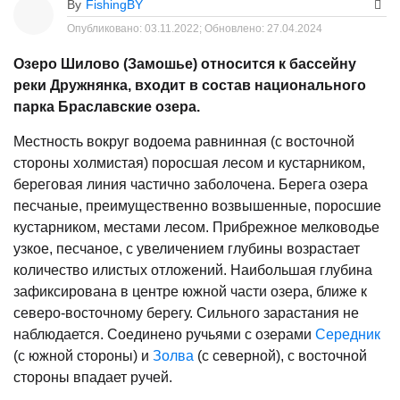
By
FishingBY
Опубликовано:
03.11.2022;
Обновлено:
27.04.2024
Озеро Шилово (Замошье) относится к бассейну
реки Дружнянка, входит в состав национального
парка Браславские озера.
Местность вокруг водоема равнинная (с восточной
стороны холмистая) поросшая лесом и кустарником,
береговая линия частично заболочена. Берега озера
песчаные, преимущественно возвышенные, поросшие
кустарником, местами лесом. Прибрежное мелководье
узкое, песчаное, с увеличением глубины возрастает
количество илистых отложений. Наибольшая глубина
зафиксирована в центре южной части озера, ближе к
северо-восточному берегу. Сильного зарастания не
наблюдается. Соединено ручьями с озерами
Середник
(с южной стороны) и
Золва
(с северной), с восточной
стороны впадает ручей.