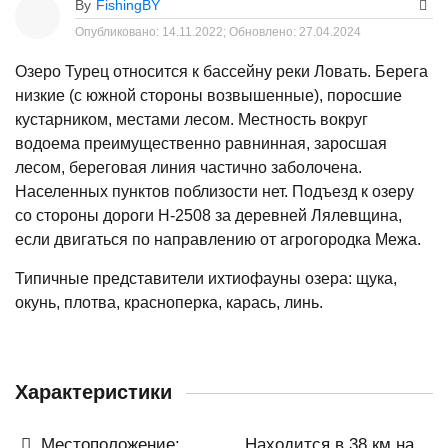
By
FishingBY
Опубликовано:
14.11.2022;
Обновлено:
27.04.2024
Озеро Турец относится к бассейну реки Ловать. Берега
низкие (с южной стороны возвышенные), поросшие
кустарником, местами лесом. Местность вокруг
водоема преимущественно равнинная, заросшая
лесом, береговая линия частично заболочена.
Населенных пунктов поблизости нет. Подъезд к озеру
со стороны дороги Н-2508 за деревней Лялевщина,
если двигаться по направлению от агрогородка Межа.
Типичные представители ихтиофауны озера: щука,
окунь, плотва, красноперка, карась, линь.
Характеристики
Местоположение:
Находится в 38 км на