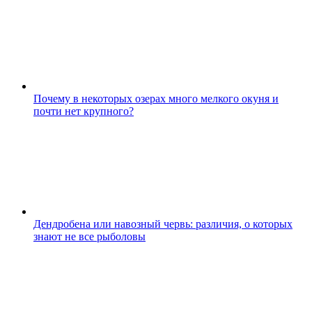
Почему в некоторых озерах много мелкого окуня и
почти нет крупного?
Дендробена или навозный червь: различия, о которых
знают не все рыболовы