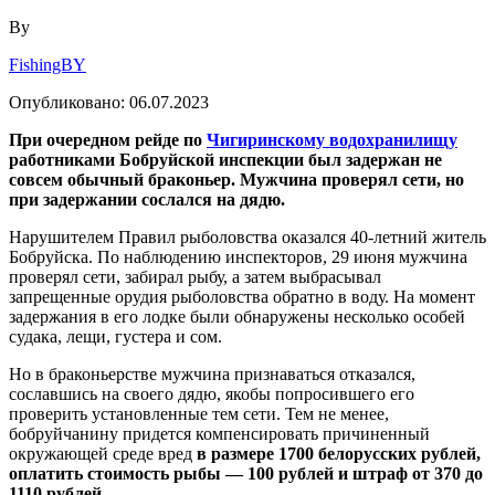
By
FishingBY
Опубликовано:
06.07.2023
При очередном рейде по
Чигиринскому водохранилищу
работниками Бобруйской инспекции был задержан не
совсем обычный браконьер. Мужчина проверял сети, но
при задержании сослался на дядю.
Нарушителем Правил рыболовства оказался 40-летний житель
Бобруйска. По наблюдению инспекторов, 29 июня мужчина
проверял сети, забирал рыбу, а затем выбрасывал
запрещенные орудия рыболовства обратно в воду. На момент
задержания в его лодке были обнаружены несколько особей
судака, лещи, густера и сом.
Но в браконьерстве мужчина признаваться отказался,
сославшись на своего дядю, якобы попросившего его
проверить установленные тем сети. Тем не менее,
бобруйчанину придется компенсировать причиненный
окружающей среде вред
в размере 1700 белорусских рублей,
оплатить стоимость рыбы — 100 рублей и штраф от 370 до
1110 рублей
.