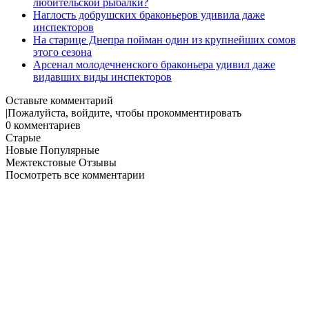
любительской рыбалки?
Наглость добрушских браконьеров удивила даже
инспекторов
На старице Днепра пойман один из крупнейших сомов
этого сезона
Арсенал молодечненского браконьера удивил даже
видавших виды инспекторов
Оставьте комментарий
|
Пожалуйста, войдите, чтобы прокомментировать
0
комментариев
Старые
Новые
Популярные
Межтекстовые Отзывы
Посмотреть все комментарии