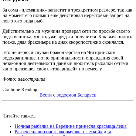
За сома «племянник» заплатит в трехкратном размере, так как
на момент его поимки еще действовал нерестовый запрет на
лов этого вида рыб.
Действительно ли мужчина проверял сети по просьбе своего
родственника, узнать уже вряд ли получится. Как выяснилось
позже, дядя браконьера на днях скоропостижно скончался.
Это не первый случай браконьерства на Чигиринском
водохранилище, но по оригинальности оправдания своей
незаконной деятельности данный любитель рыбалки сетями
явно превзошел своих «товарищей» по ремеслу.
Фото: иллюстрация
Continue Reading
Вести с водоемов Беларуси
Читайте также...
Ночная рыбалка на Березине принесла красавца леща
Разрешена ли снасть «кормушка с леской» для