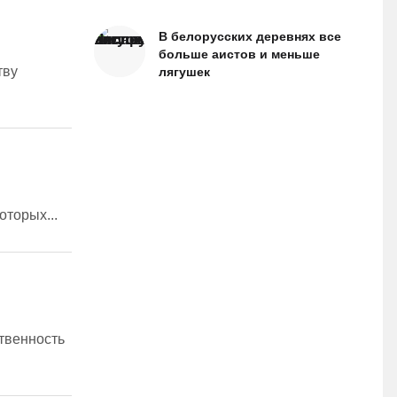
В белорусских деревнях все
больше аистов и меньше
тву
лягушек
оторых...
ственность