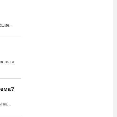
ошие...
вства и
оема?
 на...