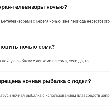
экран-телевизоры ночью?
ан-телевизорами с берега ночью (вне периода нерестового
 ловить ночью сома?
ночную рыбалку с донками на сома, если да, то...
прещена ночная рыбалка с лодки?
еларуси ночная рыбалка с использованием плавсредств запре