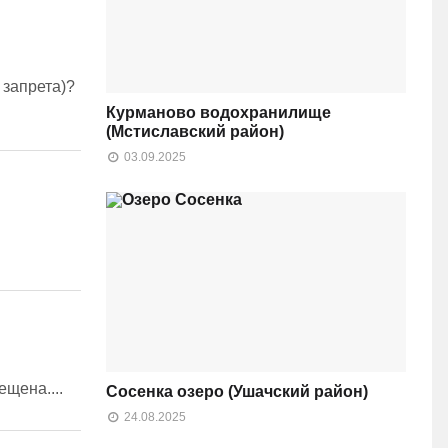
 запрета)?
Курманово водохранилище
(Мстиславский район)
03.09.2025
щена....
Сосенка озеро (Ушачский район)
24.08.2025