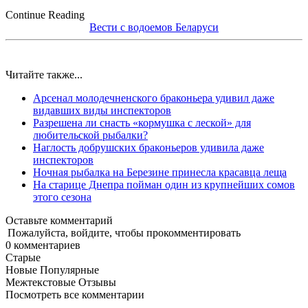
Continue Reading
Вести с водоемов Беларуси
Читайте также...
Арсенал молодечненского браконьера удивил даже
видавших виды инспекторов
Разрешена ли снасть «кормушка с леской» для
любительской рыбалки?
Наглость добрушских браконьеров удивила даже
инспекторов
Ночная рыбалка на Березине принесла красавца леща
На старице Днепра пойман один из крупнейших сомов
этого сезона
Оставьте комментарий
|
Пожалуйста, войдите, чтобы прокомментировать
0
комментариев
Старые
Новые
Популярные
Межтекстовые Отзывы
Посмотреть все комментарии