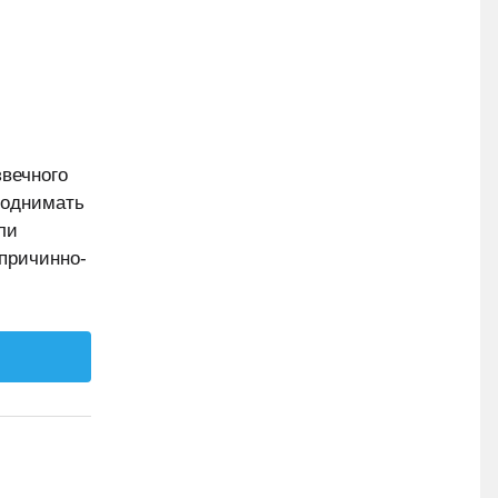
вечного
поднимать
ли
 причинно-