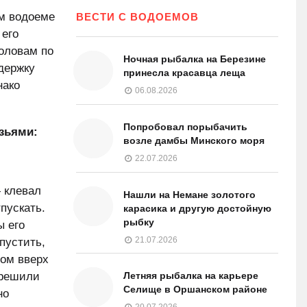
м водоеме
ВЕСТИ С ВОДОЕМОВ
 его
оловам по
Ночная рыбалка на Березине
держку
принесла красавца леща
нако
06.08.2026
Попробовал порыбачить
узьями:
возле дамбы Минского моря
22.07.2026
 клевал
Нашли на Немане золотого
пускать.
карасика и другую достойную
рыбку
ы его
21.07.2026
пустить,
хом вверх
 решили
Летняя рыбалка на карьере
Селище в Оршанском районе
но
20.07.2026