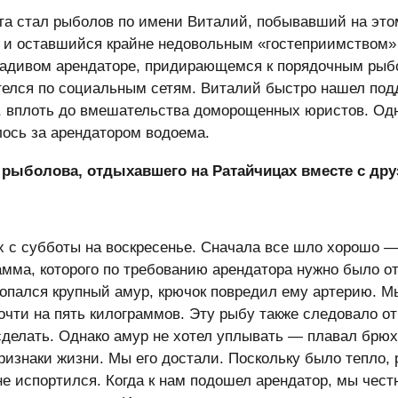
а стал рыболов по имени Виталий, побывавший на это
и оставшийся крайне недовольным «гостеприимством»
радивом арендаторе, придирающемся к порядочным рыб
телся по социальным сетям. Виталий быстро нашел под
 вплоть до вмешательства доморощенных юристов. Од
лось за арендатором водоема.
а рыболова, отдыхавшего на Ратайчицах вместе с др
 с субботы на воскресенье. Сначала все шло хорошо —
мма, которого по требованию арендатора нужно было от
попался крупный амур, крючок повредил ему артерию. М
чти на пять килограммов. Эту рыбу также следовало от
сделать. Однако амур не хотел уплывать — плавал брю
ризнаки жизни. Мы его достали. Поскольку было тепло,
е испортился. Когда к нам подошел арендатор, мы чест