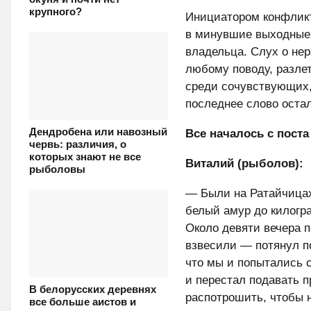
крупного?
Инициатором конфликт
в минувшие выходные 
владельца. Слух о не
любому поводу, разле
среди сочувствующих,
последнее слово оста
Дендробена или навозный
Все началось с пост
червь: различия, о
которых знают не все
Виталий (рыболов):
рыболовы
— Были на Ратайчицах
белый амур до килогра
Около девяти вечера 
взвесили — потянул по
что мы и попытались 
и перестал подавать п
В белорусских деревнях
распотрошить, чтобы н
все больше аистов и