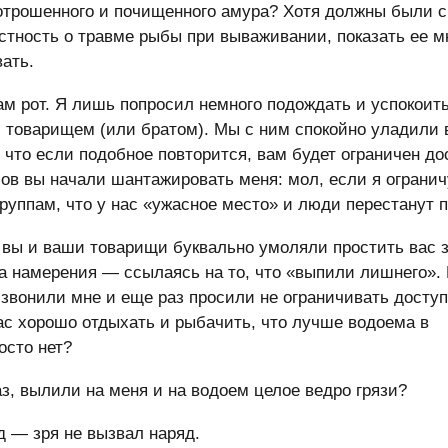
отрошенного и почищенного амура? Хотя должны были с
стность о травме рыбы при вываживании, показать ее м
ать.
ам рот. Я лишь попросил немного подождать и успокоить
 товарищем (или братом). Мы с ним спокойно уладили 
что если подобное повторится, вам будет ограничен до
ов вы начали шантажировать меня: мол, если я огранич
руппам, что у нас «ужасное место» и люди перестанут 
я вы и ваши товарищи буквально умоляли простить вас 
за намерения — ссылаясь на то, что «выпили лишнего». 
, звонили мне и еще раз просили не ограничивать досту
нас хорошо отдыхать и рыбачить, что лучше водоема в
осто нет?
з, вылили на меня и на водоем целое ведро грязи?
д — зря не вызвал наряд.