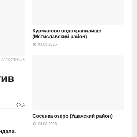
Курманово водохранилище
(Мстиславский район)
03.09.2025
: Иллюстрация
тив
1
Сосенка озеро (Ушачский район)
24.08.2025
ндала.