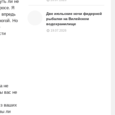
уть ли не
росе. Я
Две июльские ночи фидерной
м впредь
рыбалки на Вилейском
ногой. Но
водохранилище
е
19.07.2026
сти
а не
ы вас не
из ваших
 вы ли