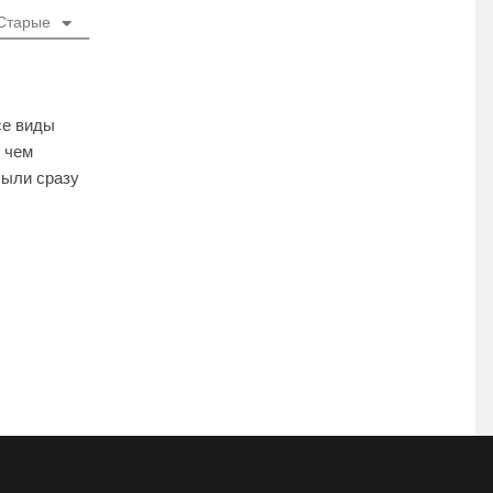
Старые
се виды
 чем
были сразу