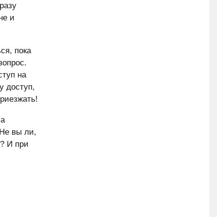
разу
не и
ся, пока
вопрос.
ступ на
у доступ,
приезжать!
за
Не вы ли,
п? И при