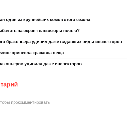
ан один из крупнейших сомов этого сезона
ыбачить на экран-телевизоры ночью?
го браконьера удивил даже видавших виды инспекторов
езине принесла красавца леща
раконьеров удивила даже инспекторов
нтарий
чтобы прокомментировать