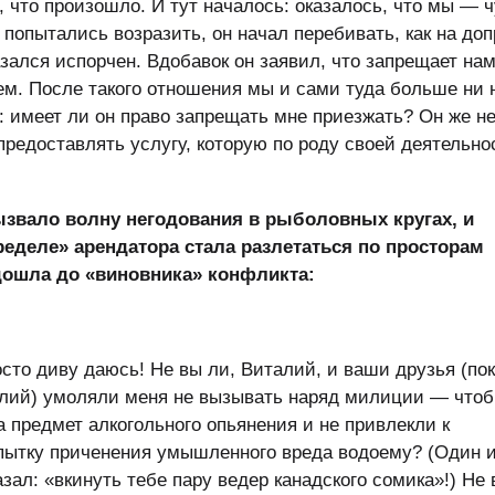
, что произошло. И тут началось: оказалось, что мы — ч
 попытались возразить, он начал перебивать, как на доп
зался испорчен. Вдобавок он заявил, что запрещает на
ем. После такого отношения мы и сами туда больше ни 
: имеет ли он право запрещать мне приезжать? Он же н
предоставлять услугу, которую по роду своей деятельно
звало волну негодования в рыболовных кругах, и
еделе» арендатора стала разлетаться по просторам
дошла до «виновника» конфликта:
сто диву даюсь! Не вы ли, Виталий, и ваши друзья (пок
ий) умоляли меня не вызывать наряд милиции — чтоб
 предмет алкогольного опьянения и не привлекли к
опытку приченения умышленного вреда водоему? (Один 
зал: «вкинуть тебе пару ведер канадского сомика»!) Не