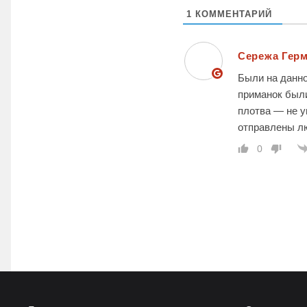
1
КОММЕНТАРИЙ
Сережа Гер
Были на данно
приманок были
плотва — не у
отправлены лю
0