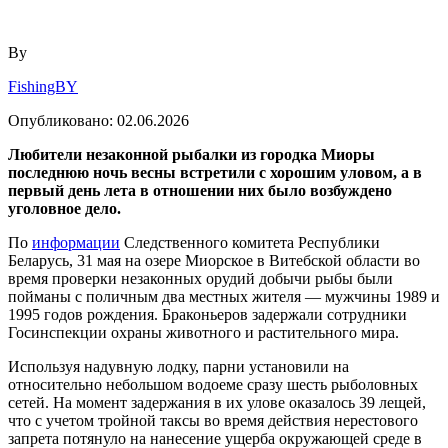
By
FishingBY
Опубликовано:
02.06.2026
Любители незаконной рыбалки из городка Миоры
последнюю ночь весны встретили с хорошим уловом, а в
первый день лета в отношении них было возбуждено
уголовное дело.
По
информации
Следственного комитета Республики
Беларусь, 31 мая на озере Миорское в Витебской области во
время проверки незаконных орудий добычи рыбы были
пойманы с поличным два местных жителя — мужчины 1989 и
1995 годов рождения. Браконьеров задержали сотрудники
Госинспекции охраны животного и растительного мира.
Используя надувную лодку, парни установили на
относительно небольшом водоеме сразу шесть рыболовных
сетей. На момент задержания в их улове оказалось 39 лещей,
что с учетом тройной таксы во время действия нерестового
запрета потянуло на нанесение ущерба окружающей среде в