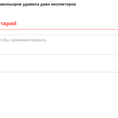
раконьеров удивила даже инспекторов
нтарий
чтобы прокомментировать