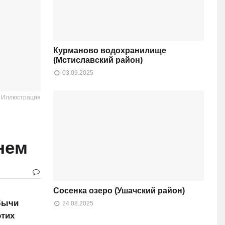
Курманово водохранилище
(Мстиславский район)
03.09.2025
: Иллюстрация
нем
Сосенка озеро (Ушачский район)
бычи
24.08.2025
этих