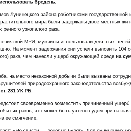
использовать бредень.
емов Лунинецкого района работниками государственной 
и растительного мира были задержаны двое местных жит
речного узкопалого рака.
евичской МРИ, мужчины использовали для этих целей 
ешно. На момент задержания они успели выловить 104 
лого) рака, чем нанесли ущерб окружающей среде
на сум
ба, на место незаконной добычи были вызваны сотрудн
рушителей природоохранного законодательства возбуж
 ст. 281 УК РБ
.
редстоит своевременно возместить причиненный ущерб
добытых раков, что может быть учтено судом при назна
на ее смягчение.
ворят: «Не свисти — денег не будет». Для лунинецких б