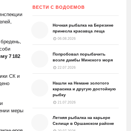
ВЕСТИ С ВОДОЕМОВ
инспекции
елей,
Ночная рыбалка на Березине
принесла красавца леща
06.08.2026
бредень,
особи
Попробовал порыбачить
му 7 182
возле дамбы Минского моря
22.07.2026
ики СК и
дено
Нашли на Немане золотого
карасика и другую достойную
рыбку
21.07.2026
 и
чении меры
Летняя рыбалка на карьере
Селище в Оршанском районе
раконьеров
20.07.2026