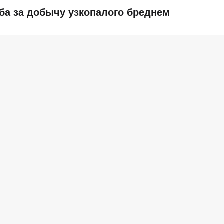
рба за добычу узкопалого бреднем
СПРАВОЧНИК
ВОПРОС & ОТВЕТ
ОТЧЕТЫ
ВХОД