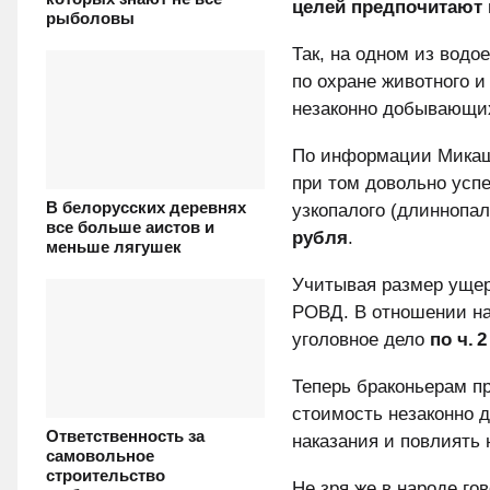
целей предпочитают 
рыболовы
Так, на одном из водо
по охране животного 
незаконно добывающих 
По информации Микаш
при том довольно усп
В белорусских деревнях
узкопалого (длиннопа
все больше аистов и
рубля
.
меньше лягушек
Учитывая размер ущер
РОВД. В отношении на
уголовное дело
по ч. 2
Теперь браконьерам п
стоимость незаконно 
Ответственность за
наказания и повлиять 
самовольное
строительство
Не зря же в народе го