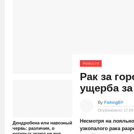
Новости
Рак за гор
ущерба за
By
FishingBY
Опубликовано:
17.09
Несмотря на лояльно
Дендробена или навозный
узкопалого рака раз
червь: различия, о
которых знают не все