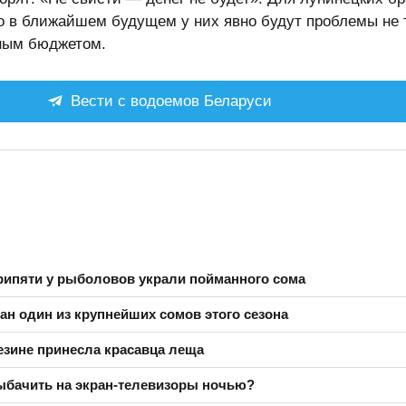
то в ближайшем будущем у них явно будут проблемы не 
йным бюджетом.
Вести с водоемов Беларуси
рипяти у рыболовов украли пойманного сома
ан один из крупнейших сомов этого сезона
езине принесла красавца леща
ыбачить на экран-телевизоры ночью?