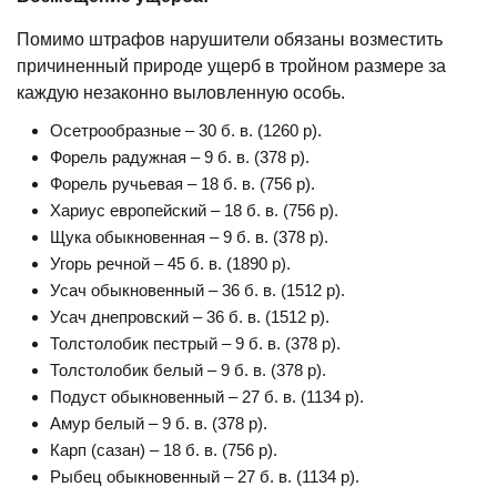
Помимо штрафов нарушители обязаны возместить
причиненный природе ущерб в тройном размере за
каждую незаконно выловленную особь.
Осетрообразные – 30 б. в. (1260 р).
Форель радужная – 9 б. в. (378 р).
Форель ручьевая – 18 б. в. (756 р).
Хариус европейский – 18 б. в. (756 р).
Щука обыкновенная – 9 б. в. (378 р).
Угорь речной – 45 б. в. (1890 р).
Усач обыкновенный – 36 б. в. (1512 р).
Усач днепровский – 36 б. в. (1512 р).
Толстолобик пестрый – 9 б. в. (378 р).
Толстолобик белый – 9 б. в. (378 р).
Подуст обыкновенный – 27 б. в. (1134 р).
Амур белый – 9 б. в. (378 р).
Карп (сазан) – 18 б. в. (756 р).
Рыбец обыкновенный – 27 б. в. (1134 р).