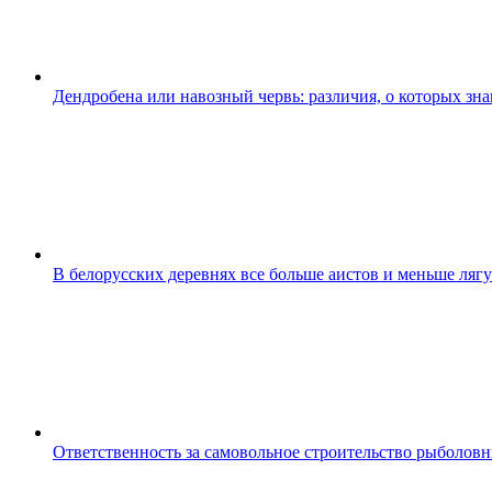
Дендробена или навозный червь: различия, о которых зн
В белорусских деревнях все больше аистов и меньше ляг
Ответственность за самовольное строительство рыболов