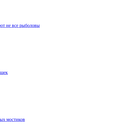
ают не все рыболовы
ушек
ных мостиков