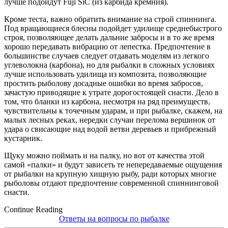
лучше подойдут Fuji SiC (из карбида кремния).
Кроме теста, важно обратить внимание на строй спиннинга.
Под вращающиеся блесны подойдет удилище среднебыстрого
строя, позволяющее делать дальние забросы и в то же время
хорошо передавать вибрацию от лепестка. Предпочтение в
большинстве случаев следует отдавать моделям из легкого
углеволокна (карбона), но для рыбалки в сложных условиях
лучше использовать удилища из композита, позволяющие
простить рыболову досадные ошибки во время забросов,
зачастую приводящие к утрате дорогостоящей снасти. Дело в
том, что бланки из карбона, несмотря на ряд преимуществ,
чувствительны к точечным ударам, и при рыбалке, скажем, на
малых лесных реках, нередки случаи перелома вершинок от
удара о свисающие над водой ветви деревьев и прибрежный
кустарник.
Щуку можно поймать и на палку, но вот от качества этой
самой «палки» и будут зависеть те непередаваемые ощущения
от рыбалки на крупную хищную рыбу, ради которых многие
рыболовы отдают предпочтение современной спиннинговой
снасти.
Continue Reading
Ответы на вопросы по рыбалке