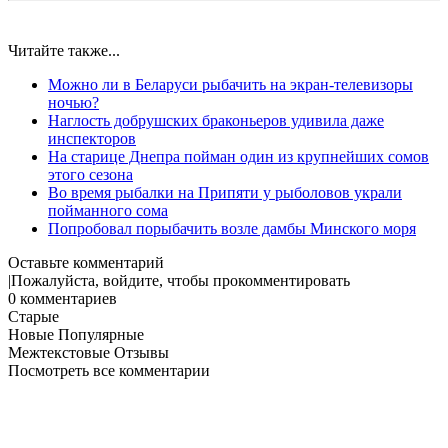
Читайте также...
Можно ли в Беларуси рыбачить на экран-телевизоры
ночью?
Наглость добрушских браконьеров удивила даже
инспекторов
На старице Днепра пойман один из крупнейших сомов
этого сезона
Во время рыбалки на Припяти у рыболовов украли
пойманного сома
Попробовал порыбачить возле дамбы Минского моря
Оставьте комментарий
Пожалуйста, войдите, чтобы прокомментировать
0
комментариев
Старые
Новые
Популярные
Межтекстовые Отзывы
Посмотреть все комментарии