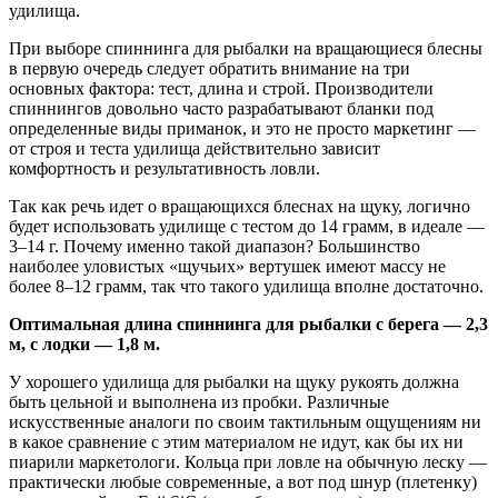
удилища.
При выборе спиннинга для рыбалки на вращающиеся блесны
в первую очередь следует обратить внимание на три
основных фактора: тест, длина и строй. Производители
спиннингов довольно часто разрабатывают бланки под
определенные виды приманок, и это не просто маркетинг —
от строя и теста удилища действительно зависит
комфортность и результативность ловли.
Так как речь идет о вращающихся блеснах на щуку, логично
будет использовать удилище с тестом до 14 грамм, в идеале —
3–14 г. Почему именно такой диапазон? Большинство
наиболее уловистых «щучьих» вертушек имеют массу не
более 8–12 грамм, так что такого удилища вполне достаточно.
Оптимальная длина спиннинга для рыбалки с берега — 2,3
м, с лодки — 1,8 м.
У хорошего удилища для рыбалки на щуку рукоять должна
быть цельной и выполнена из пробки. Различные
искусственные аналоги по своим тактильным ощущениям ни
в какое сравнение с этим материалом не идут, как бы их ни
пиарили маркетологи. Кольца при ловле на обычную леску —
практически любые современные, а вот под шнур (плетенку)