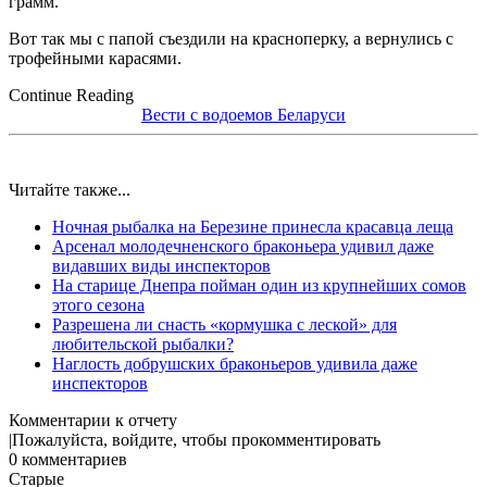
грамм.
Вот так мы с папой съездили на красноперку, а вернулись с
трофейными карасями.
Continue Reading
Вести с водоемов Беларуси
Читайте также...
Ночная рыбалка на Березине принесла красавца леща
Арсенал молодечненского браконьера удивил даже
видавших виды инспекторов
На старице Днепра пойман один из крупнейших сомов
этого сезона
Разрешена ли снасть «кормушка с леской» для
любительской рыбалки?
Наглость добрушских браконьеров удивила даже
инспекторов
Комментарии к отчету
Пожалуйста, войдите, чтобы прокомментировать
0
комментариев
Старые