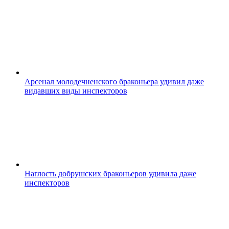
Арсенал молодечненского браконьера удивил даже
видавших виды инспекторов
Наглость добрушских браконьеров удивила даже
инспекторов