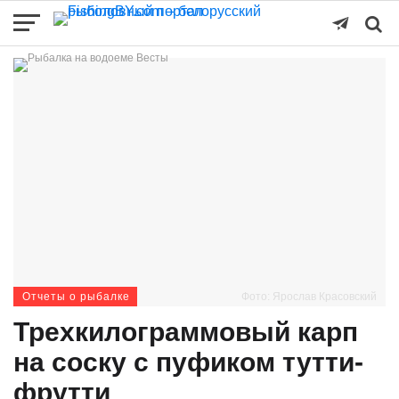
Отчеты о рыбалке
Фото: Ярослав Красовский
Трехкилограммовый карп
на соску с пуфиком тутти-
фрутти