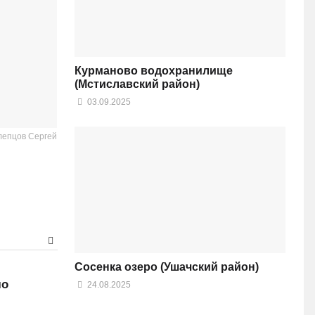
Курманово водохранилище
(Мстиславский район)
03.09.2025
лепцов Сергей
Сосенка озеро (Ушачский район)
ло
24.08.2025