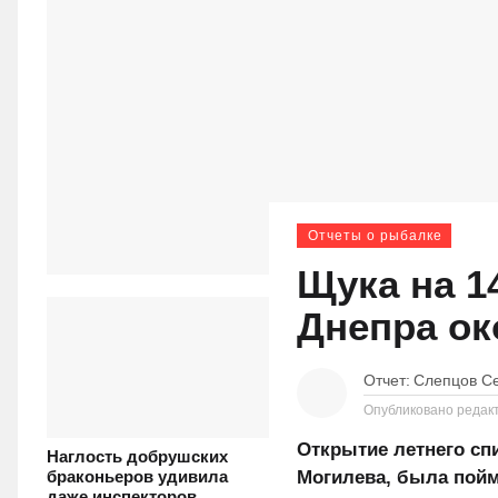
Отчеты о рыбалке
Щука на 14
Днепра ок
Отчет:
Слепцов С
Опубликовано редак
Открытие летнего спи
Наглость добрушских
Могилева, была пойм
браконьеров удивила
даже инспекторов