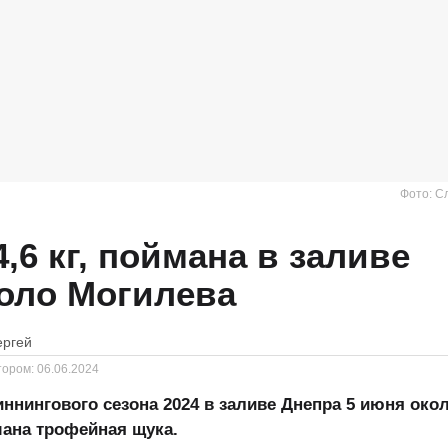
Фото: С
,6 кг, поймана в заливе
оло Могилева
ергей
тором:
06.06.2024
ннингового сезона 2024 в заливе Днепра 5 июня око
ана трофейная щука.