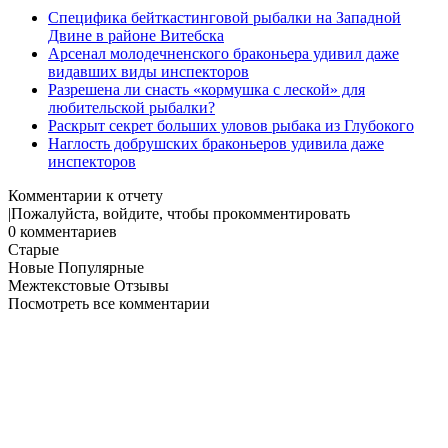
Специфика бейткастинговой рыбалки на Западной
Двине в районе Витебска
Арсенал молодечненского браконьера удивил даже
видавших виды инспекторов
Разрешена ли снасть «кормушка с леской» для
любительской рыбалки?
Раскрыт секрет больших уловов рыбака из Глубокого
Наглость добрушских браконьеров удивила даже
инспекторов
Комментарии к отчету
Пожалуйста, войдите, чтобы прокомментировать
0
комментариев
Старые
Новые
Популярные
Межтекстовые Отзывы
Посмотреть все комментарии