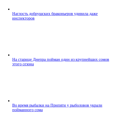
Наглость добрушских браконьеров удивила даже
инспекторов
На старице Днепра пойман один из крупнейших сомов
этого сезона
Во время рыбалки на Припяти у рыболовов украли
пойманного сома