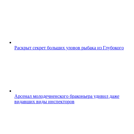
Раскрыт секрет больших уловов рыбака из Глубокого
Арсенал молодечненского браконьера удивил даже
видавших виды инспекторов