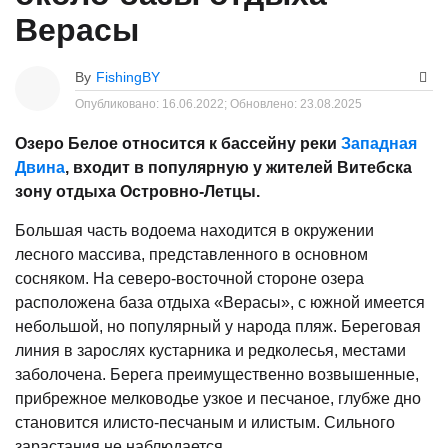
Верасы
By
FishingBY
Опубликовано:
16.06.2022;
Обновлено:
23.08.2025
Озеро Белое относится к бассейну реки
Западная
Двина
, входит в популярную у жителей Витебска
зону отдыха Островно-Летцы.
Большая часть водоема находится в окружении
лесного массива, представленного в основном
сосняком. На северо-восточной стороне озера
расположена база отдыха «Верасы», с южной имеется
небольшой, но популярный у народа пляж. Береговая
линия в зарослях кустарника и редколесья, местами
заболочена. Берега преимущественно возвышенные,
прибрежное мелководье узкое и песчаное, глубже дно
становится илисто-песчаным и илистым. Сильного
зарастания не наблюдается.