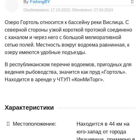
By
FishingBY
Опубликовано:
17.10.2022;
Обновлено:
27.04.2024
Озеро Гортоль относится к бассейну реки Вислица. С
северной стороны узкой короткой протокой соединено
с каналом и через него с большой мелиоративной
сетью полей. Местность вокруг водоема равнинная, к
озеру имеются удобные подъезды.
В республиканском перечне водоемов, пригодных для
ведения рыбоводства, значится как пруд «Гортоль».
Находится в аренде у ЧТУП «КонМиТорг».
Характеристики
Местоположение:
Находится в 44 км на
юго-запад от города
Ивацевичи, примерно в