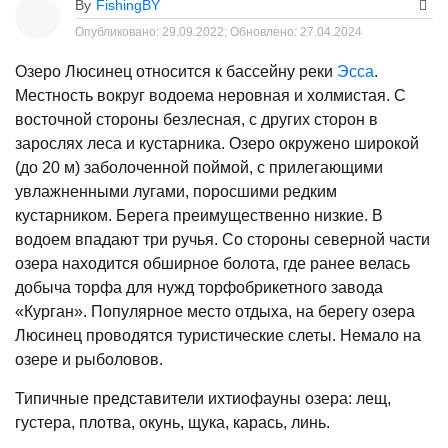
By
FishingBY
Опубликовано:
29.09.2022;
Обновлено:
27.04.2024
Озеро Люсинец относится к бассейну реки
Эсса
.
Местность вокруг водоема неровная и холмистая. С
восточной стороны безлесная, с других сторон в
зарослях леса и кустарника. Озеро окружено широкой
(до 20 м) заболоченной поймой, с прилегающими
увлажненными лугами, поросшими редким
кустарником. Берега преимущественно низкие. В
водоем впадают три ручья. Со стороны северной части
озера находится обширное болота, где ранее велась
добыча торфа для нужд торфобрикетного завода
«Курган». Популярное место отдыха, на берегу озера
Люсинец проводятся туристические слеты. Немало на
озере и рыболовов.
Типичные представители ихтиофауны озера: лещ,
густера, плотва, окунь, щука, карась, линь.