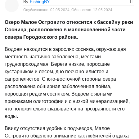
By
FishingBY
Опубликовано:
02.05.2024;
Обновлено:
13.05.2024
Озеро Малое Островито относится к бассейну реки
Сосница, расположено в малонаселенной части
севера Городокского района.
Водоем находится в зарослях сосняка, окружающая
местность частично заболочена, местами
труднопроходимая. Берега низкие, поросшие
кустарником и лесом, дно песчано-илистое и
сапропелистое. С юго-восточной стороны озера
расположена обширная заболоченная пойма,
поросшая редким сосняком. Водоем с явными
признаками олиготрофии и с низкой минерализацией,
что положительно сказывается на прозрачности его
воды.
Ввиду отсутствия удобных подъездов, Малое
Островито обделено внимание как любителей отдыха