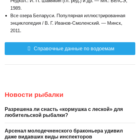
Редкол.: И. П. Шамякин (гл. ред.) и др. — Мн.: БелСЭ,
1989.
Все озера Беларуси. Популярная иллюстрированная
энциклопедия / В. Г. Иванов-Смоленский. — Минск,
2011.
Справочные данные по водоемам
Новости рыбалки
Разрешена ли снасть «кормушка с леской» для
любительской рыбалки?
Арсенал молодечненского браконьера удивил
даже видавших виды инспекторов