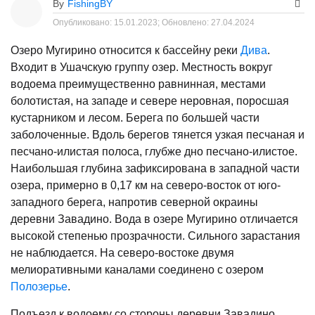
By
FishingBY
Опубликовано:
15.01.2023;
Обновлено:
27.04.2024
Озеро Мугирино относится к бассейну реки
Дива
.
Входит в Ушачскую группу озер. Местность вокруг
водоема преимущественно равнинная, местами
болотистая, на западе и севере неровная, поросшая
кустарником и лесом. Берега по большей части
заболоченные. Вдоль берегов тянется узкая песчаная и
песчано-илистая полоса, глубже дно песчано-илистое.
Наибольшая глубина зафиксирована в западной части
озера, примерно в 0,17 км на северо-восток от юго-
западного берега, напротив северной окраины
деревни Завадино. Вода в озере Мугирино отличается
высокой степенью прозрачности. Сильного зарастания
не наблюдается. На северо-востоке двумя
мелиоративными каналами соединено с озером
Полозерье
.
Подъезд к водоему со стороны деревни Завадино.