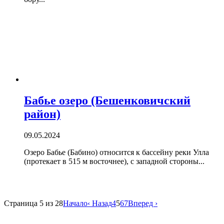
Бабье озеро (Бешенковичский
район)
09.05.2024
Озеро Бабье (Бабино) относится к бассейну реки Улла
(протекает в 515 м восточнее), с западной стороны...
Страница 5
из 28
Начало
‹ Назад
4
5
6
7
Вперед ›