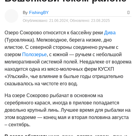
By
FishingBY
Опубликовано:
21.06.2024;
Обновлено:
23.08.2025
Озеро Сокорово относится к бассейну реки
Дива
(Туровлянка). Мелководное, берега низкие, дно
илистое. С северной стороны соединено ручьем с
озером
Полозерье
, с южной — ручьем с небольшой
мелиоративной системой полей. Невдалеке от водоема
находится одна из мясо-молочных ферм КУСХП
«Ульский», чье влияние в былые годы отрицательно
сказывалось на чистоте его вод.
На озере Сокорово рыбачат в основном на
серебряного карася, иногда в прилове попадается
довольно крупный линь. Лучшее время для рыбалки на
этом водоеме — конец мая и вторая половина августа
– сентябрь.