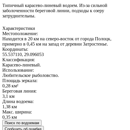
Типичный карасево-линевый водоем. Из-за сильной
заболоченности береговой линии, подходы к озеру
затруднительны.
Характеристики
Местоположение:
Находится в 20 км на северо-восток от города Полоцк,
примерно в 0,45 км на запад от деревни Затростенье.
Координаты:
55.537110, 29.096053
Классификация:
Карасево-линевый.
Использование:
Любительское рыболовство.
Площадь зеркала:
0,28 км²
Береговая линия:
3,1 км
Длина водоема:
1,38 км
Макс. ширина:
0,35 км
Поиск по водоемам
Сообщить об ошибке