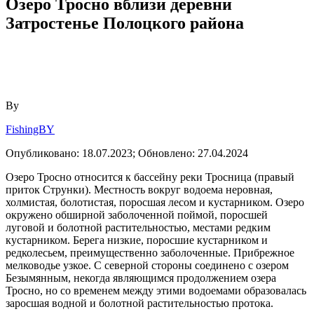
Озеро Тросно вблизи деревни
Затростенье Полоцкого района
By
FishingBY
Опубликовано:
18.07.2023;
Обновлено:
27.04.2024
Озеро Тросно относится к бассейну реки Тросница (правый
приток Струнки). Местность вокруг водоема неровная,
холмистая, болотистая, поросшая лесом и кустарником. Озеро
окружено обширной заболоченной поймой, поросшей
луговой и болотной растительностью, местами редким
кустарником. Берега низкие, поросшие кустарником и
редколесьем, преимущественно заболоченные. Прибрежное
мелководье узкое. С северной стороны соединено с озером
Безымянным, некогда являющимся продолжением озера
Тросно, но со временем между этими водоемами образовалась
заросшая водной и болотной растительностью протока.