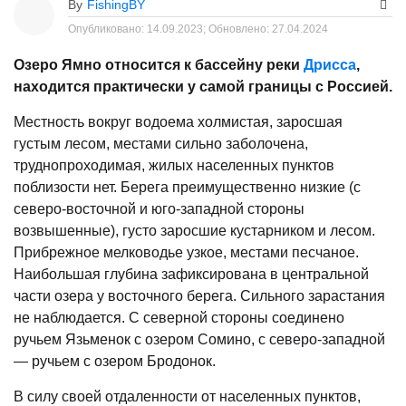
By
FishingBY
Опубликовано:
14.09.2023;
Обновлено:
27.04.2024
Озеро Ямно относится к бассейну реки
Дрисса
,
находится практически у самой границы с Россией.
Местность вокруг водоема холмистая, заросшая
густым лесом, местами сильно заболочена,
труднопроходимая, жилых населенных пунктов
поблизости нет. Берега преимущественно низкие (с
северо-восточной и юго-западной стороны
возвышенные), густо заросшие кустарником и лесом.
Прибрежное мелководье узкое, местами песчаное.
Наибольшая глубина зафиксирована в центральной
части озера у восточного берега. Сильного зарастания
не наблюдается. С северной стороны соединено
ручьем Язьменок с озером Сомино, с северо-западной
— ручьем с озером Бродонок.
В силу своей отдаленности от населенных пунктов,