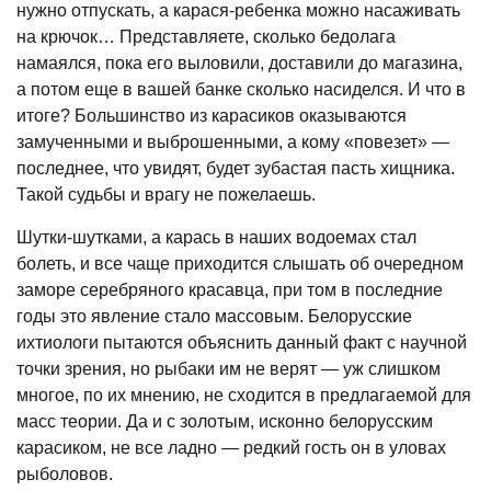
нужно отпускать, а карася-ребенка можно насаживать
на крючок… Представляете, сколько бедолага
намаялся, пока его выловили, доставили до магазина,
а потом еще в вашей банке сколько насиделся. И что в
итоге? Большинство из карасиков оказываются
замученными и выброшенными, а кому «повезет» —
последнее, что увидят, будет зубастая пасть хищника.
Такой судьбы и врагу не пожелаешь.
Шутки-шутками, а карась в наших водоемах стал
болеть, и все чаще приходится слышать об очередном
заморе серебряного красавца, при том в последние
годы это явление стало массовым. Белорусские
ихтиологи пытаются объяснить данный факт с научной
точки зрения, но рыбаки им не верят — уж слишком
многое, по их мнению, не сходится в предлагаемой для
масс теории. Да и с золотым, исконно белорусским
карасиком, не все ладно — редкий гость он в уловах
рыболовов.