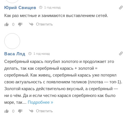
Юрий Свищев
1 год назад
Как раз местные и занимаются выставлением сетей.
Ответить
0
Васа Лпд
1 год назад
Серебряный карась погубил золотого и продолжает это
делать, так как серебряный карась + золотой =
серебряный. Как живец, серебряный карась уже потерял
свою актуальность с появлением теликов (плотва — топ-1).
Золотой карась действительно вкусный, а серебряный —
ни о чём. Да и если честно карася серебряного как было
море, так
…
Подробнее »
Ответить
0