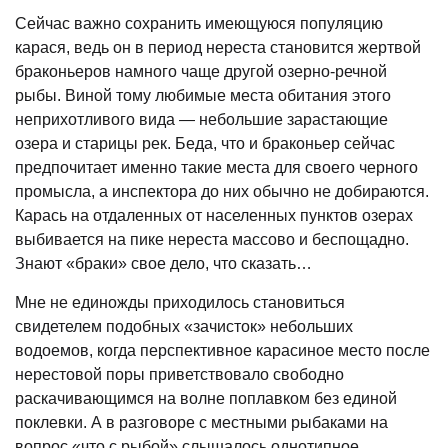
Сейчас важно сохранить имеющуюся популяцию
карася, ведь он в период нереста становится жертвой
браконьеров намного чаще другой озерно-речной
рыбы. Виной тому любимые места обитания этого
неприхотливого вида — небольшие зарастающие
озера и старицы рек. Беда, что и браконьер сейчас
предпочитает именно такие места для своего черного
промысла, а инспектора до них обычно не добираются.
Карась на отдаленных от населенных пунктов озерах
выбивается на пике нереста массово и беспощадно.
Знают «браки» свое дело, что сказать…
Мне не единожды приходилось становиться
свидетелем подобных «зачисток» небольших
водоемов, когда перспективное карасиное место после
нерестовой поры приветствовало свободно
раскачивающимся на волне поплавком без единой
поклевки. А в разговоре с местными рыбаками на
вопрос «что с рыбой» слышалось однотипное