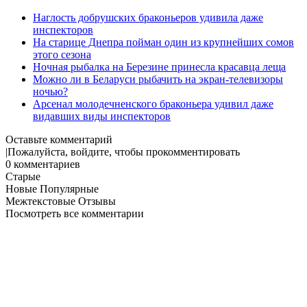
Наглость добрушских браконьеров удивила даже
инспекторов
На старице Днепра пойман один из крупнейших сомов
этого сезона
Ночная рыбалка на Березине принесла красавца леща
Можно ли в Беларуси рыбачить на экран-телевизоры
ночью?
Арсенал молодечненского браконьера удивил даже
видавших виды инспекторов
Оставьте комментарий
|
Пожалуйста, войдите, чтобы прокомментировать
0
комментариев
Старые
Новые
Популярные
Межтекстовые Отзывы
Посмотреть все комментарии