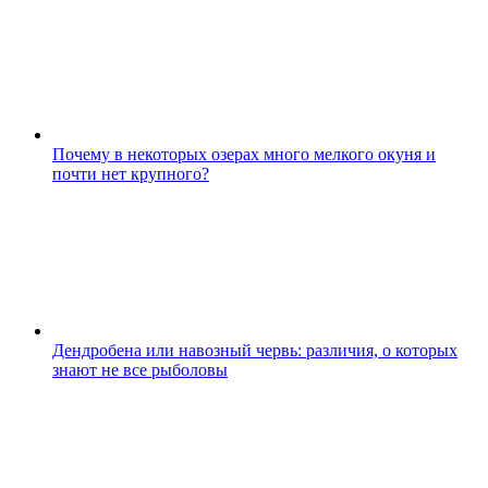
Почему в некоторых озерах много мелкого окуня и
почти нет крупного?
Дендробена или навозный червь: различия, о которых
знают не все рыболовы