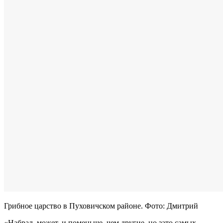
Грибное царство в Пуховичском районе. Фото: Дмитрий
«Набрал, может, и поменьше, чем другие, но зато самых