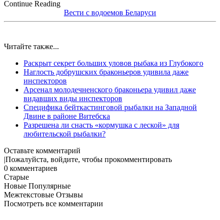
Continue Reading
Вести с водоемов Беларуси
Читайте также...
Раскрыт секрет больших уловов рыбака из Глубокого
Наглость добрушских браконьеров удивила даже
инспекторов
Арсенал молодечненского браконьера удивил даже
видавших виды инспекторов
Специфика бейткастинговой рыбалки на Западной
Двине в районе Витебска
Разрешена ли снасть «кормушка с леской» для
любительской рыбалки?
Оставьте комментарий
Пожалуйста, войдите, чтобы прокомментировать
0
комментариев
Старые
Новые
Популярные
Межтекстовые Отзывы
Посмотреть все комментарии