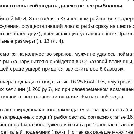
вила готовы соблюдать далеко не все рыболовы.
ской МРИ, 3 сентября в Кличевском районе был задер
рождения, осуществлявший ловлю рыбы сразу на шесть 
но не более двух), превышающих установленные Прави
ные размеры (п. 13 гл. 4).
смотря на количество экранов, мужчине удалось поймат
 рыбка нарушителю обойдется в 0,2 базовой величины, 
ей среде ущерб придется выложить все 6 базовых.
оньера подпадают под статью 16.25 КоАП РБ, ему грозит
х величин (1 260 руб), но при своевременном возмеще
тивной ответственности он может быть освобожден.
елю природоохранного законодательства пришлось бы
е запрещенных орудий рыболовства, согласно статье 16
 жилища была обнаружена и изъята рыболовная ставная
сетчатый подъемник (паук). Но так как раньше мужчина