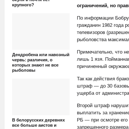
крупного?
ограничений, но пра
По информации Бобруй
гражданин 1982 года 
телевизоров (разреше
рыболовства максималь
Примечательно, что не
Дендробена или навозный
лишь 1 язя. Пойманная
червь: различия, о
которых знают не все
причиненный окружающ
рыболовы
Так как действия брак
штраф — до 30 базовы
ущерба от администра
Второй штраф нарушит
выплатить за хранени
РБ — при осмотре его
В белорусских деревнях
все больше аистов и
запрещенного размера 