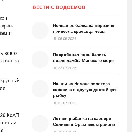
ВЕСТИ С ВОДОЕМОВ
жан
экран-
Ночная рыбалка на Березине
принесла красавца леща
лами
06.08.2026
ь всего
Попробовал порыбачить
а вот за
возле дамбы Минского моря
22.07.2026
 крупный
Нашли на Немане золотого
нии
карасика и другую достойную
рыбку
21.07.2026
.26 КоАП
Летняя рыбалка на карьере
 сеть и
Селище в Оршанском районе
 в
20.07.2026