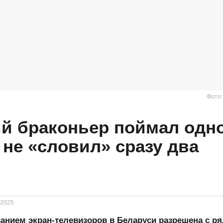
Фото
й браконьер поймал одн
ь не «словил» сразу два
.2025
анием экран-телевизоров в Беларуси разрешена с р