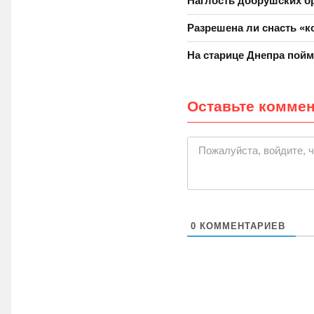
Наглость добрушских б
Разрешена ли снасть «
На старице Днепра пойм
Оставьте комме
|
Пожалуйста, войдите, 
0
КОММЕНТАРИЕВ