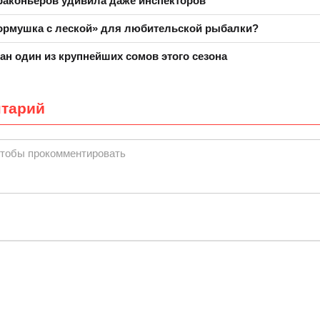
раконьеров удивила даже инспекторов
кормушка с леской» для любительской рыбалки?
ан один из крупнейших сомов этого сезона
нтарий
чтобы прокомментировать