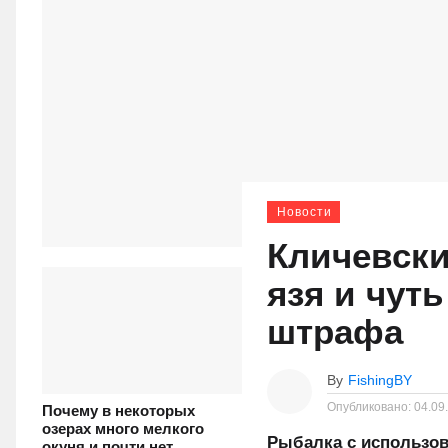
Новости
Кличевски
язя и чут
штрафа
By
FishingBY
Опубликовано:
04.09
Почему в некоторых
озерах много мелкого
Рыбалка с использов
окуня и почти нет