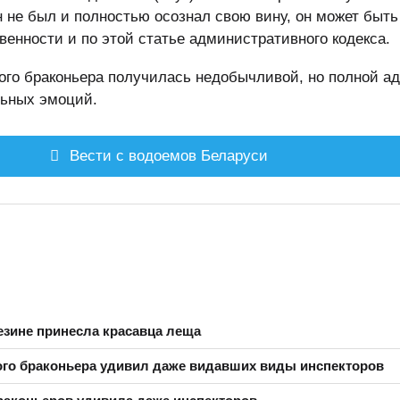
 не был и полностью осознал свою вину, он может быть
венности и по этой статье административного кодекса.
ого браконьера получилась недобычливой, но полной а
льных эмоций.
Вести с водоемов Беларуси
езине принесла красавца леща
го браконьера удивил даже видавших виды инспекторов