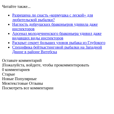
Читайте также...
Разрешена ли снасть «кормушка с леской» для
любительской рыбалки?
Наглость добрушских браконьеров удивила даже
инспекторов
Арсенал молодечненского браконьера удивил даже
видавших виды инспекторов
Раскрыт секрет больших уловов рыбака из Глубокого
Специфика бейткастинговой рыбалки на Западной
Двине в районе Витебска
Оставьте комментарий
|
Пожалуйста, войдите, чтобы прокомментировать
0
комментариев
Старые
Новые
Популярные
Межтекстовые Отзывы
Посмотреть все комментарии