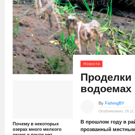
Новости
Проделки 
водоемах
By
FishingBY
Опубликовано:
28.11
В прошлом году в ра
Почему в некоторых
прозванный местным
озерах много мелкого
окуня и почти нет