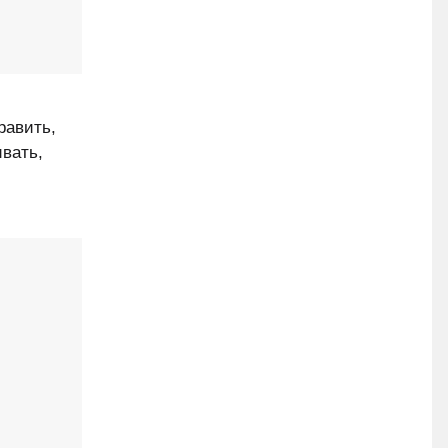
равить,
ивать,