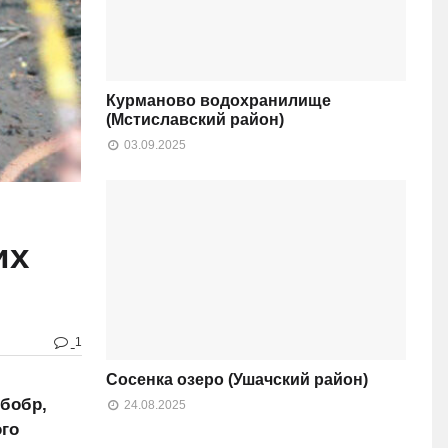
Курманово водохранилище
(Мстиславский район)
03.09.2025
их
1
Сосенка озеро (Ушачский район)
 бобр,
24.08.2025
го