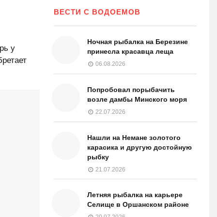
ВЕСТИ С ВОДОЕМОВ
Ночная рыбалка на Березине
рь у
принесла красавца леща
бретает
06.08.2026
Попробовал порыбачить
возле дамбы Минского моря
22.07.2026
Нашли на Немане золотого
карасика и другую достойную
рыбку
21.07.2026
Летняя рыбалка на карьере
Селище в Оршанском районе
20.07.2026