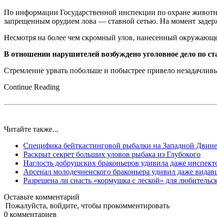
По информации Государственной инспекции по охране животно
запрещенным орудием лова — ставной сетью. На момент задерж
Несмотря на более чем скромный улов, нанесенный окружающей
В отношении нарушителей возбуждено уголовное дело по ст
Стремление урвать побольше и побыстрее привело незадачливы
Continue Reading
Читайте также...
Специфика бейткастинговой рыбалки на Западной Двине
Раскрыт секрет больших уловов рыбака из Глубокого
Наглость добрушских браконьеров удивила даже инспект
Арсенал молодечненского браконьера удивил даже вида
Разрешена ли снасть «кормушка с леской» для любительс
Оставьте комментарий
|
Пожалуйста, войдите, чтобы прокомментировать
0
комментариев