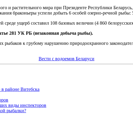
го и растительного мира при Президенте Республики Беларусь,
ания браконьеры успели добыть 6 особей озерно-речной рыбы: 5 
 среде ущерб составил 108 базовых величин (4 860 белорусских
атье 281 УК РБ (незаконная добыча рыбы).
х рыбаков к грубому нарушению природоохранного законодатель
Вести с водоемов Беларуси
 в районе Витебска
оров
вших виды инспекторов
кой рыбалки?