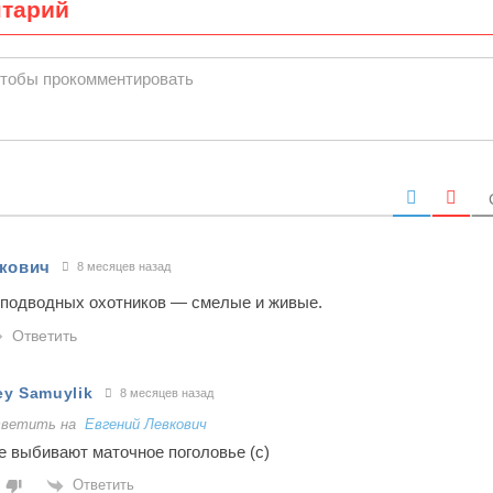
нтарий
чтобы прокомментировать
вкович
8 месяцев назад
 подводных охотников — смелые и живые.
Ответить
ey Samuylik
8 месяцев назад
ветить на
Евгений Левкович
е выбивают маточное поголовье (с)
Ответить