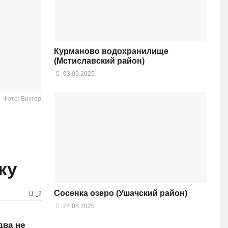
Курманово водохранилище
(Мстиславский район)
03.09.2025
Фото: Виктор
ку
Сосенка озеро (Ушачский район)
2
24.08.2025
два не