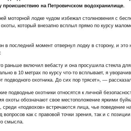
у происшествию на Петровичском водохранилище.
оей моторной лодке чудом избежал столкновения с бес
охоты, который внезапно всплыл прямо по курсу малом
н в последний момент отвернул лодку в сторону, и это 
:
аго раньше включил вебасту и она просушила стекла дл
ально в 10 метрах по курсу что-то всплывает, я уворачи
от подводного охотника. До сих пор трясет», — рассказа
кие подводные охотники относятся к личной безопаснос
емя охоты обозначают свое местоположение яркими буйк
, среди «подвохов» встречаются лица, чье поведение н
 вопросов как с правовой точки зрения, так и с позиции
го смысла.