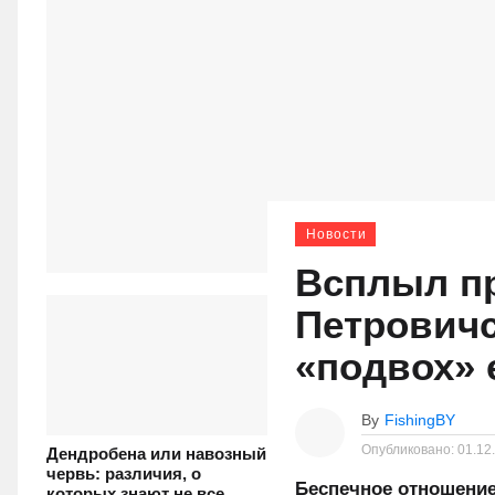
Новости
Всплыл пр
Петрович
«подвох» 
By
FishingBY
Опубликовано:
01.12
Дендробена или навозный
червь: различия, о
Беспечное отношение
которых знают не все