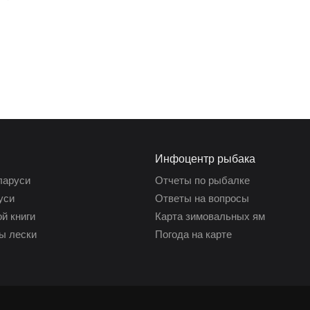
Инфоцентр рыбака
ларуси
Отчеты по рыбалке
уси
Ответы на вопросы
й книги
Карта зимовальных ям
ы лески
Погода на карте