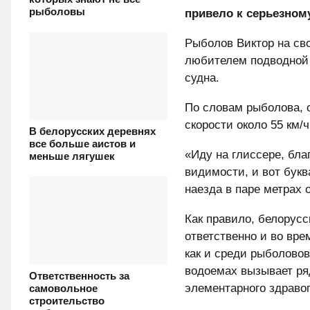
рыболовы
привело к серьезном
Рыболов Виктор на св
любителем подводной 
судна.
По словам рыболова, о
скорости около 55 км/ч
В белорусских деревнях
все больше аистов и
«Иду на глиссере, бл
меньше лягушек
видимости, и вот букв
наезда в паре метрах 
Как правило, белорусс
ответственно и во вр
как и среди рыболовов
водоемах вызывает ряд
Ответственность за
элементарного здраво
самовольное
строительство