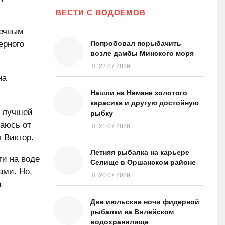
ВЕСТИ С ВОДОЕМОВ
печным
ерного
Попробовал порыбачить
возле дамбы Минского моря
22.07.2026
на
Нашли на Немане золотого
карасика и другую достойную
я лучшей
рыбку
ваюсь от
21.07.2026
л Виктор.
Летняя рыбалка на карьере
ти на воде
Селище в Оршанском районе
ами. Но,
20.07.2026
а
Две июльские ночи фидерной
рыбалки на Вилейском
водохранилище