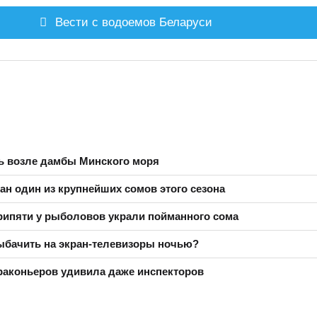
Вести с водоемов Беларуси
ь возле дамбы Минского моря
ан один из крупнейших сомов этого сезона
рипяти у рыболовов украли пойманного сома
ыбачить на экран-телевизоры ночью?
раконьеров удивила даже инспекторов