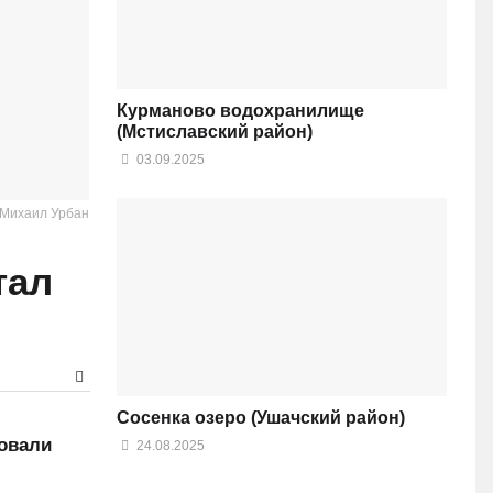
Курманово водохранилище
(Мстиславский район)
03.09.2025
 Михаил Урбан
тал
Сосенка озеро (Ушачский район)
вовали
24.08.2025