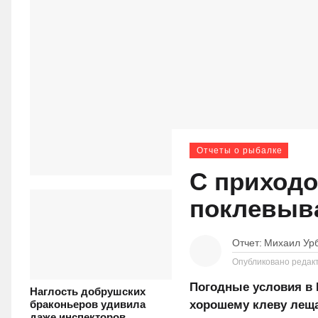
Отчеты о рыбалке
С приходо
поклевыв
Отчет:
Михаил Ур
Опубликовано редак
Погодные условия в 
Наглость добрушских
хорошему клеву леща,
браконьеров удивила
даже инспекторов