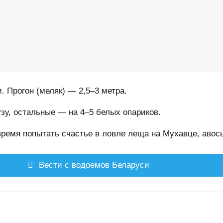
. Прогон (меляк) — 2,5–3 метра.
зу, остальные — на 4–5 белых опариков.
время попытать счастье в ловле леща на Мухавце, авось
Вести с водоемов Беларуси