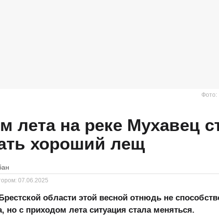
Фото:
м лета на реке Мухавец с
ать хороший лещ
бан
тором:
07.06.2025
Брестской области этой весной отнюдь не способст
 но с приходом лета ситуация стала меняться.