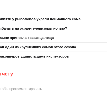
рипяти у рыболовов украли пойманного сома
ыбачить на экран-телевизоры ночью?
езине принесла красавца леща
ан один из крупнейших сомов этого сезона
раконьеров удивила даже инспекторов
тчету
чтобы прокомментировать