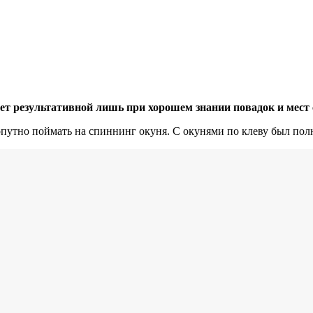
вает результативной лишь при хорошем знании повадок и мес
путно поймать на спиннинг окуня. С окунями по клеву был полны