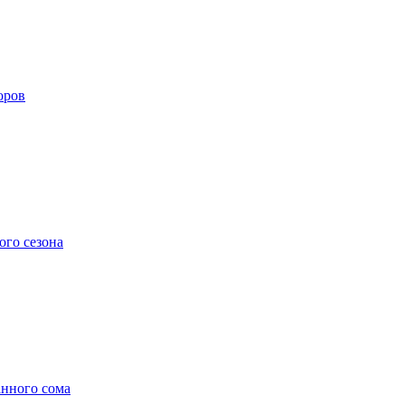
оров
ого сезона
анного сома