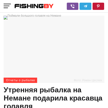
Отчеты о рыбалке
Фото: Роман Цеслюк
Утренняя рыбалка на
Немане подарила красавца
голавля