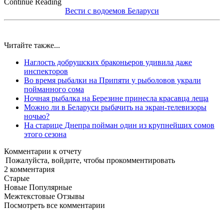
Continue Reading
Вести с водоемов Беларуси
Читайте также...
Наглость добрушских браконьеров удивила даже
инспекторов
Во время рыбалки на Припяти у рыболовов украли
пойманного сома
Ночная рыбалка на Березине принесла красавца леща
Можно ли в Беларуси рыбачить на экран-телевизоры
ночью?
На старице Днепра пойман один из крупнейших сомов
этого сезона
Комментарии к отчету
Пожалуйста, войдите, чтобы прокомментировать
2
комментария
Старые
Новые
Популярные
Межтекстовые Отзывы
Посмотреть все комментарии