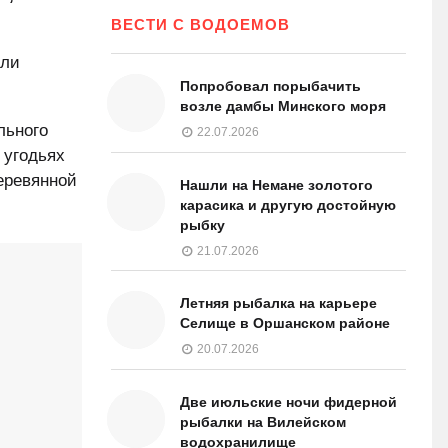
ВЕСТИ С ВОДОЕМОВ
или
Попробовал порыбачить
возле дамбы Минского моря
льного
22.07.2026
 угодьях
еревянной
Нашли на Немане золотого
карасика и другую достойную
рыбку
21.07.2026
Летняя рыбалка на карьере
Селище в Оршанском районе
20.07.2026
Две июльские ночи фидерной
рыбалки на Вилейском
водохранилище