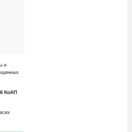
ы и
рещенных
26 КоАП
всех