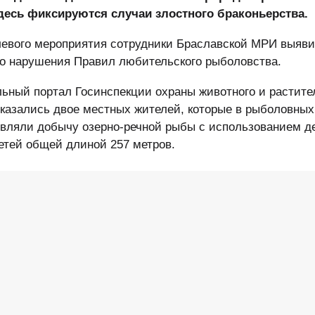
десь фиксируются случаи злостного браконьерства.
левого мероприятия сотрудники Браславской МРИ выяв
го нарушения Правил любительского рыболовства.
ный портал Госинспекции охраны животного и растите
казались двое местных жителей, которые в рыболовных
вляли добычу озерно-речной рыбы с использованием д
етей общей длиной 257 метров.