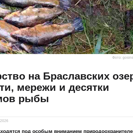
Фото: gosins
ство на Браславских озе
ти, мережи и десятки
мов рыбы
.2026
аходятся под особым вниманием природоохранителе