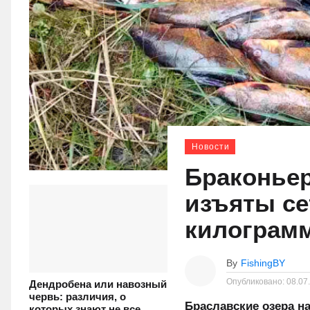
Новости
Браконьер
изъяты се
килограм
By
FishingBY
Опубликовано:
08.07
Дендробена или навозный
червь: различия, о
Браславские озера н
которых знают не все