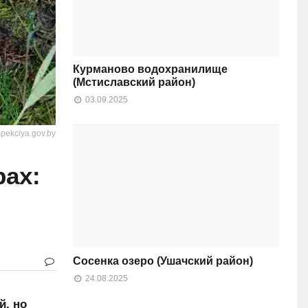
Курманово водохранилище
(Мстиславский район)
03.09.2025
pekciya.gov.by
рах:
Сосенка озеро (Ушачский район)
24.08.2025
й, но