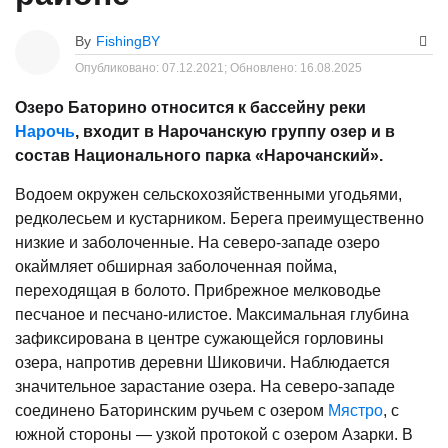
By
FishingBY
Опубликовано:
07.12.2021;
Обновлено:
16.08.2025
Озеро Баторино относится к бассейну реки
Нарочь
, входит в Нарочанскую группу озер и в
состав Национального парка «Нарочанский».
Водоем окружен сельскохозяйственными угодьями,
редколесьем и кустарником. Берега преимущественно
низкие и заболоченные. На северо-западе озеро
окаймляет обширная заболоченная пойма,
переходящая в болото. Прибрежное мелководье
песчаное и песчано-илистое. Максимальная глубина
зафиксирована в центре сужающейся горловины
озера, напротив деревни Шиковичи. Наблюдается
значительное зарастание озера. На северо-западе
соединено Баторинским ручьем с озером
Мястро
, с
южной стороны — узкой протокой с озером Азарки. В