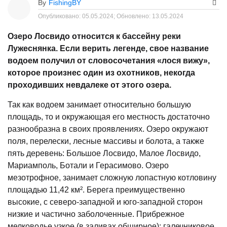
By
FishingBY
Опубликовано:
05.05.2024;
Обновлено:
13.05.2024
Озеро Лосвидо относится к бассейну реки
Лужеснянка. Если верить легенде, свое название
водоем получил от словосочетания «лося вижу»,
которое произнес один из охотников, некогда
проходивших невдалеке от этого озера.
Так как водоем занимает относительно большую
площадь, то и окружающая его местность достаточно
разнообразна в своих проявлениях. Озеро окружают
поля, перелески, лесные массивы и болота, а также
пять деревень: Большое Лосвидо, Малое Лосвидо,
Мариамполь, Ботали и Герасимово. Озеро
мезотрофное, занимает сложную лопастную котловину
площадью 11,42 км². Берега преимущественно
высокие, с северо-западной и юго-западной сторон
низкие и частично заболоченные. Прибрежное
мелководье узкое (в заливах обширное): галечниковое,