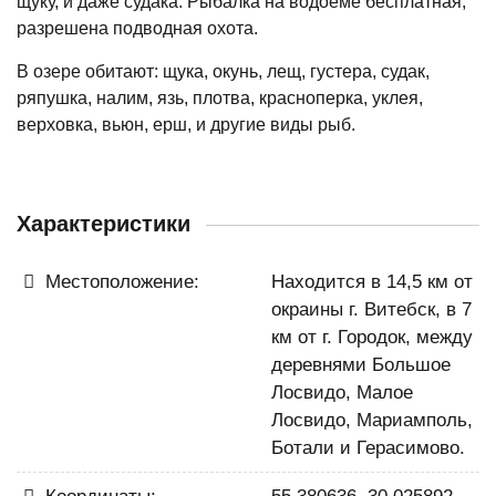
щуку, и даже судака. Рыбалка на водоеме бесплатная,
разрешена подводная охота.
В озере обитают: щука, окунь, лещ, густера, судак,
ряпушка, налим, язь, плотва, красноперка, уклея,
верховка, вьюн, ерш, и другие виды рыб.
Характеристики
Местоположение:
Находится в 14,5 км от
окраины г. Витебск, в 7
км от г. Городок, между
деревнями Большое
Лосвидо, Малое
Лосвидо, Мариамполь,
Ботали и Герасимово.